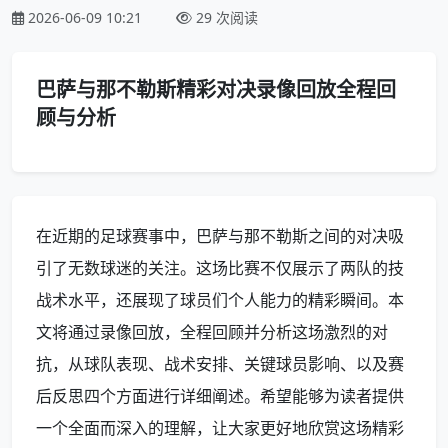
2026-06-09 10:21
29 次阅读
巴萨与那不勒斯精彩对决录像回放全程回
顾与分析
在近期的足球赛事中，巴萨与那不勒斯之间的对决吸
引了无数球迷的关注。这场比赛不仅展示了两队的技
战术水平，还展现了球员们个人能力的精彩瞬间。本
文将通过录像回放，全程回顾并分析这场激烈的对
抗，从球队表现、战术安排、关键球员影响、以及赛
后反思四个方面进行详细阐述。希望能够为读者提供
一个全面而深入的理解，让大家更好地欣赏这场精彩