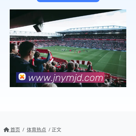
首页
/
体育热点
/ 正文