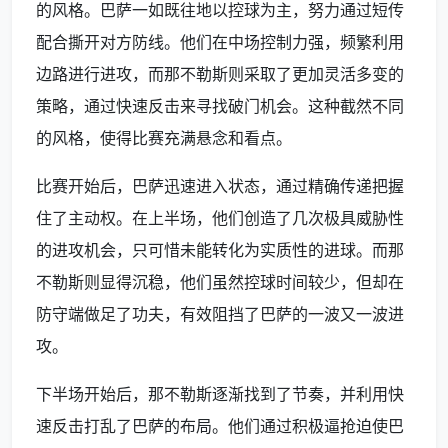
的风格。巴萨一如既往地以控球为主，努力通过短传
配合撕开对方防线。他们在中场控制力强，频繁利用
边路进行进攻，而那不勒斯则采取了更加灵活多变的
策略，通过快速反击来寻找破门机会。这种截然不同
的风格，使得比赛充满悬念和看点。
比赛开始后，巴萨迅速进入状态，通过精确传递把握
住了主动权。在上半场，他们创造了几次极具威胁性
的进攻机会，只可惜未能转化为实质性的进球。而那
不勒斯则显得沉稳，他们虽然控球时间较少，但却在
防守端做足了功夫，有效阻挡了巴萨的一波又一波进
攻。
下半场开始后，那不勒斯逐渐找到了节奏，并利用快
速反击打乱了巴萨的布局。他们通过积极逼抢迫使巴