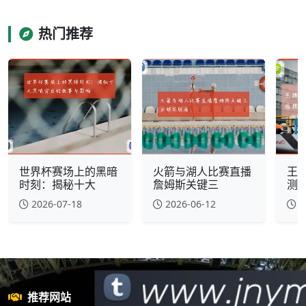
热门推荐
世界杯赛场上的黑暗
火箭与湖人比赛直播
王
时刻：揭秘十大
詹姆斯关键三
测
2026-07-18
2026-06-12
2
推荐网站