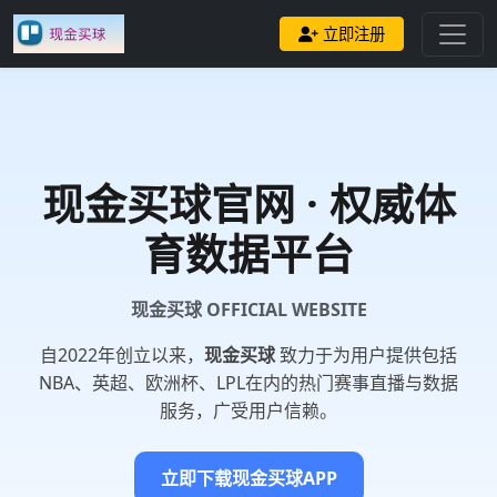
立即注册
现金买球
官网 · 权威体
育数据平台
现金买球 OFFICIAL WEBSITE
自2022年创立以来，
现金买球
致力于为用户提供包括
NBA、英超、欧洲杯、LPL在内的热门赛事直播与数据
服务，广受用户信赖。
立即下载现金买球APP