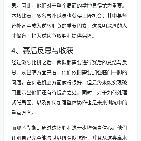
果。因此，他们对于整个局面的掌控显得尤为重要。
本场比赛，多名替补球员也获得上阵机会，其中某些
替补甚至成为逆转胜负的重要因素，这说明深厚的人
才储备同样为球队争取胜利提供保障。
4、赛后反思与收获
经过激烈比拼之后，两队都需要进行赛后的总结与反
思。从巴萨方面来看，他们依旧需要加强临门一脚的
问题，在创造机会方面做得很好，但最终未能实现破
门显示出他们还有待提高之处。同时，对于如何处理
紧张局面，以及如何加强整体协作也是未来训练中的
重点方向。
而那不勒斯则通过这场胜利进一步增强自信心。他们
证明自己完全能与世界级强队抗衡，并且从这类高水